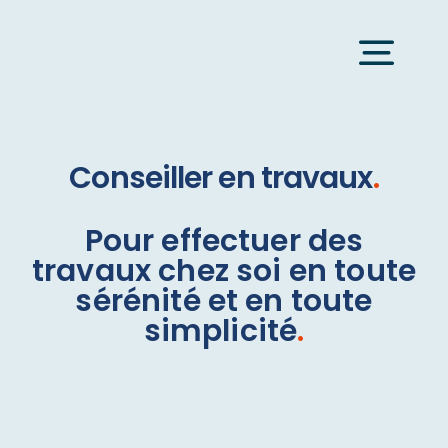
Passer
au
Togg
contenu
Navi
Qui sommes-
Conseiller en travaux
.
Permis de con
Pour effectuer des
travaux chez soi en toute
sérénité et en toute
Conseiller en
simplicité
.
Le réseau DP
Rejoindre not